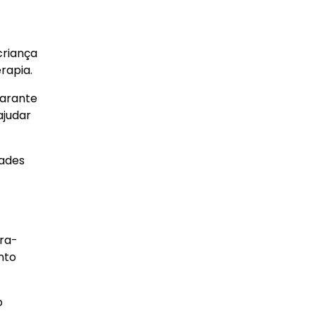
criança
rapia.
garante
ajudar
dades
bra-
nto
o