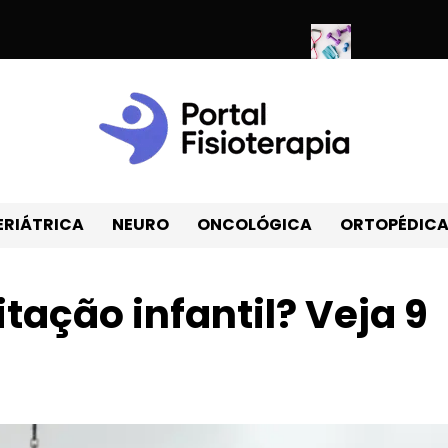
ação muscular em casa? Veja 9 dicas!
Itens de fisioterapia na B
ERIÁTRICA
NEURO
ONCOLÓGICA
ORTOPÉDIC
tação infantil? Veja 9