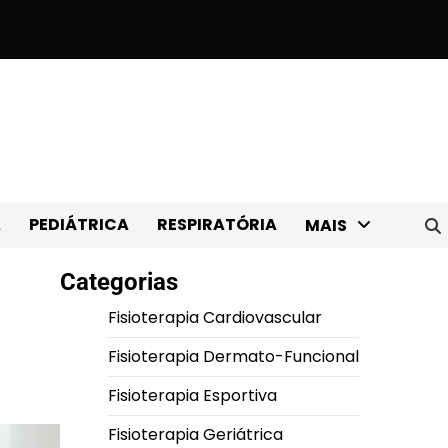
lack Friday: 9 materiais com desconto!
Como comprar bons apare
A
PEDIÁTRICA
RESPIRATÓRIA
MAIS
Categorias
Fisioterapia Cardiovascular
Fisioterapia Dermato-Funcional
Fisioterapia Esportiva
Fisioterapia Geriátrica