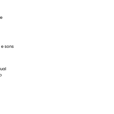
 e
 e sons
ual
o