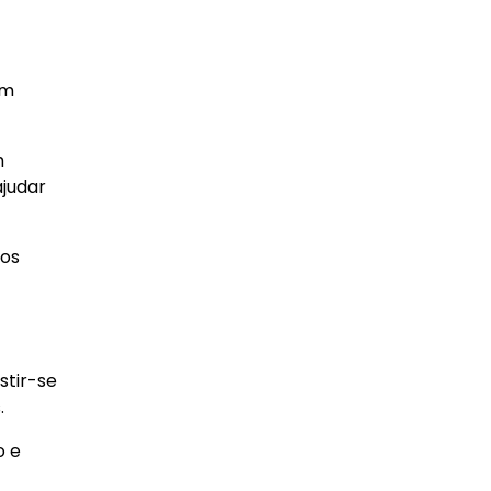
em
m
ajudar
 os
stir-se
.
o e