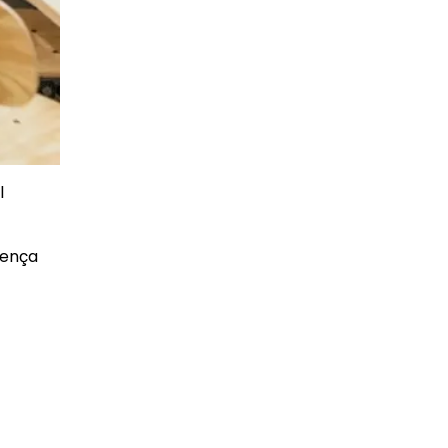
l
rença