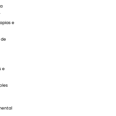
 a
.
apias e
 de
s e
ples
mental