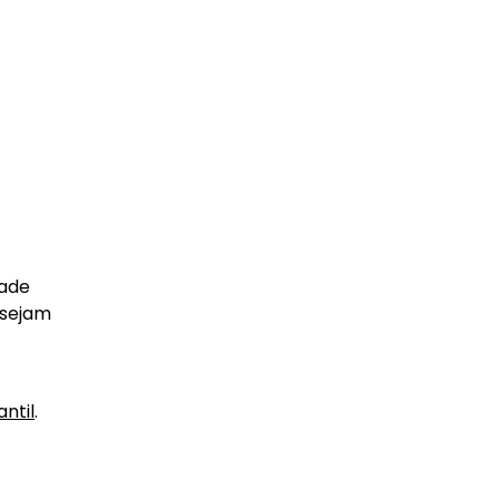
dade
 sejam
antil
.