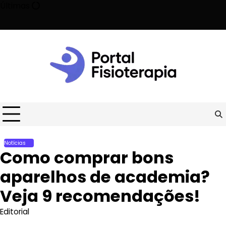
Skip
Últimas
to
content
etade o risco de morte prematura!
Como acelerar a recuperação
Notícias
Como comprar bons
aparelhos de academia?
Veja 9 recomendações!
Editorial