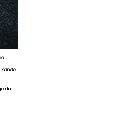
ia.
eixando
go do