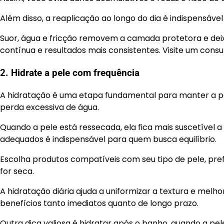
Além disso, a reaplicação ao longo do dia é indispensáve
Suor, água e fricção removem a camada protetora e dei
contínua e resultados mais consistentes. Visite um consu
2. Hidrate a pele com frequência
A hidratação é uma etapa fundamental para manter a pel
perda excessiva de água.
Quando a pele está ressecada, ela fica mais suscetível a 
adequados é indispensável para quem busca equilíbrio.
Escolha produtos compatíveis com seu tipo de pele, pref
for seca.
A hidratação diária ajuda a uniformizar a textura e melho
benefícios tanto imediatos quanto de longo prazo.
Outra dica valiosa é hidratar após o banho, quando a pel