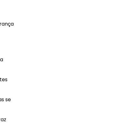
urança
 a
ntes
as se
raz