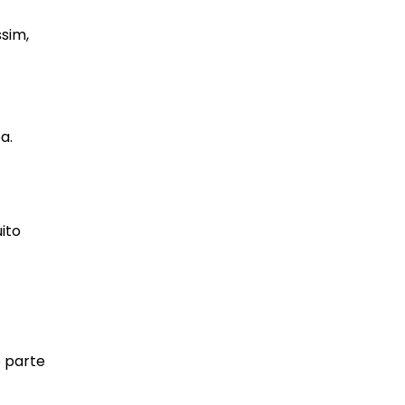
sim,
a.
ito
é parte