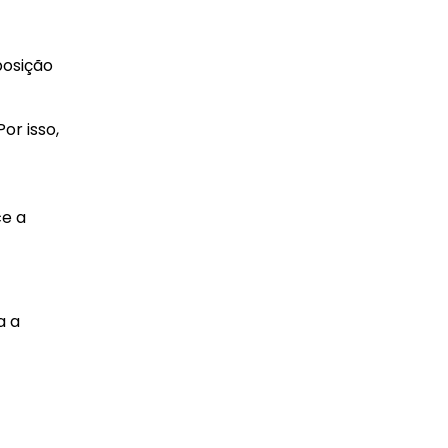
posição
or isso,
ce a
a a