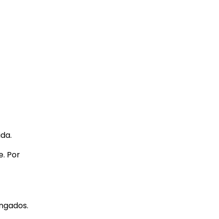
da.
. Por
ongados.