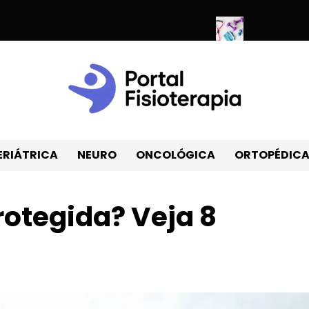
ação muscular em casa? Veja 9 dicas!
Itens de fisioterapia na 
ERIÁTRICA
NEURO
ONCOLÓGICA
ORTOPÉDIC
otegida? Veja 8