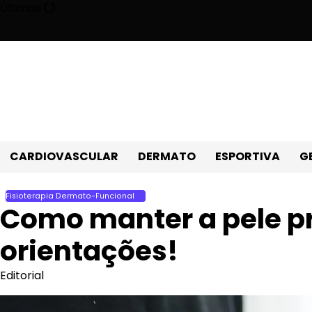
Skip
Últimas
to
content
ela metade o risco de morte prematura!
Como acelerar a recuper
CARDIOVASCULAR
DERMATO
ESPORTIVA
G
Fisioterapia Dermato-Funcional
Como manter a pele pr
orientações!
Editorial