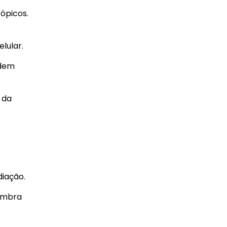
ópicos.
lular.
odem
 da
diação.
sombra