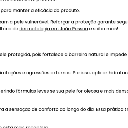
l para manter a eficácia do produto.
xam a pele vulnerável. Reforçar a proteção garante seg
ltório de
dermatologia em João Pessoa
e saiba mais!
e protegida, pois fortalece a barreira natural e impede
irritações e agressões externas. Por isso, aplicar hidrata
erindo fórmulas leves se sua pele for oleosa e mais dens
ra a sensação de conforto ao longo do dia. Essa prática t
e está mais receptiva.