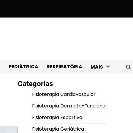
Black Friday: 9 materiais com desconto!
Como comprar bons apar
A
PEDIÁTRICA
RESPIRATÓRIA
MAIS
Categorias
Fisioterapia Cardiovascular
Fisioterapia Dermato-Funcional
Fisioterapia Esportiva
Fisioterapia Geriátrica