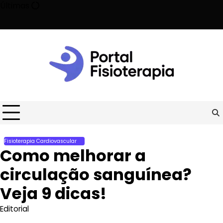
Skip
Últimas
to
content
ade o risco de morte prematura!
Como acelerar a recuperação m
Fisioterapia Cardiovascular
Como melhorar a
circulação sanguínea?
Veja 9 dicas!
Editorial