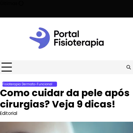
Skip
Últimas
to
content
ela metade o risco de morte prematura!
Como acelerar a recupe
Fisioterapia Dermato-Funcional
Como cuidar da pele após
cirurgias? Veja 9 dicas!
Editorial