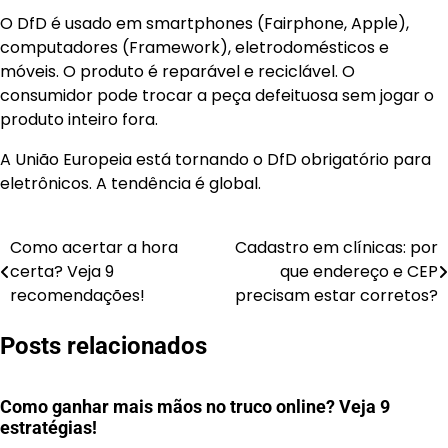
O DfD é usado em smartphones (Fairphone, Apple),
computadores (Framework), eletrodomésticos e
móveis. O produto é reparável e reciclável. O
consumidor pode trocar a peça defeituosa sem jogar o
produto inteiro fora.
A União Europeia está tornando o DfD obrigatório para
eletrônicos. A tendência é global.
Como acertar a hora
Cadastro em clínicas: por
Navegação
certa? Veja 9
que endereço e CEP
de
recomendações!
precisam estar corretos?
Post
Posts relacionados
Como ganhar mais mãos no truco online? Veja 9
estratégias!