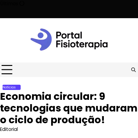
Skip
Últimas
to
content
metade o risco de morte prematura!
Como acelerar a recuperação
Notícias
Economia circular: 9
tecnologias que mudaram
o ciclo de produção!
Editorial